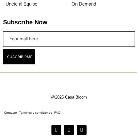
Unete al Equipo
On Demand
Subscribe Now
SUSCRIBIRME
@2025 Casa Bloom
Contacto
Terminos y condiciones
FAQ
F
I
T
a
n
i
c
s
k